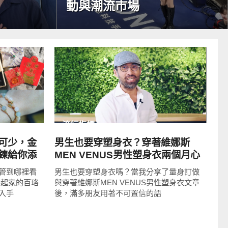
動與潮流市場
READ
MORE
流行指標
可少，金
男生也要穿塑身衣？穿著維娜斯
鍊給你添
MEN VENUS男性塑身衣兩個月心
得 真的有用嗎？
管到哪裡看
男生也要穿塑身衣嗎？當我分享了量身訂做
路起家的百珞
與穿著維娜斯MEN VENUS男性塑身衣文章
入手
後，滿多朋友用著不可置信的語