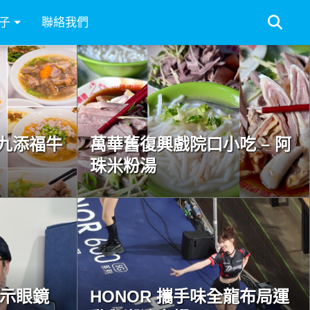
子
聯絡我們
九添福牛
萬華舊復興戲院口小吃 – 阿
珠米粉湯
慧顯示眼鏡
HONOR 攜手味全龍布局運