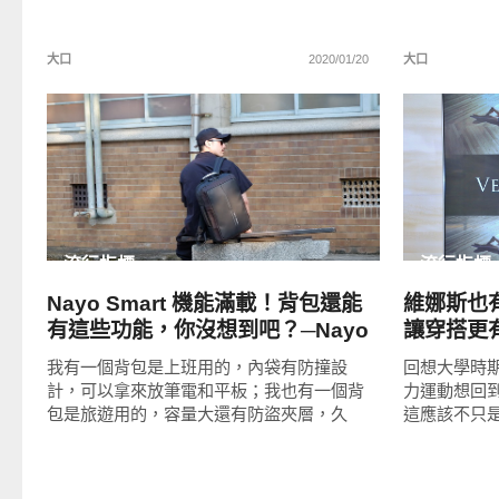
大口
2020/01/20
大口
READ
MORE
流行指標
流行指標
Nayo Smart 機能滿載！背包還能
維娜斯也
有這些功能，你沒想到吧？─Nayo
讓穿搭更
Defensor 防盜背包
我有一個背包是上班用的，內袋有防撞設
回想大學時
計，可以拿來放筆電和平板；我也有一個背
力運動想回
包是旅遊用的，容量大還有防盜夾層，久
這應該不只