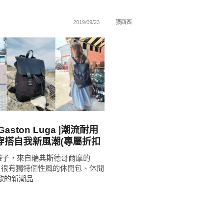
2019/09/23
張西西
READ
MORE
aston Luga |潮流耐用
穿搭自我新風潮(專屬折扣
68)
袋子，來自瑞典斯德哥爾摩的
Luga 很有獨特個性風的休閒包、休閒
歐的新潮品