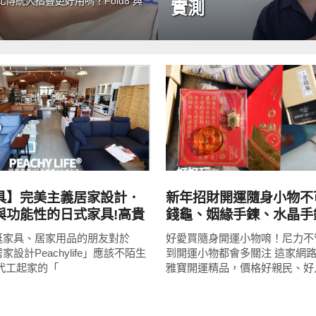
統大摺疊更好用嗎？Fold8 與
實測
READ
READ
MORE
MORE
好好玩
具】完美主義居家設計．
新年招財開運隨身小物不
與功能性的日式家具!高貴
錢龜、姻緣手鍊、水晶手
質首選!
好運｜百珞雅寶開運精品
逛家具、居家用品的朋友對於
好愛買隨身開運小物唷！尼力不
設計Peachylife」應該不陌生
到開運小物都會多關注 這家網
代工起家的「
雅寶開運精品，價格好親民、好