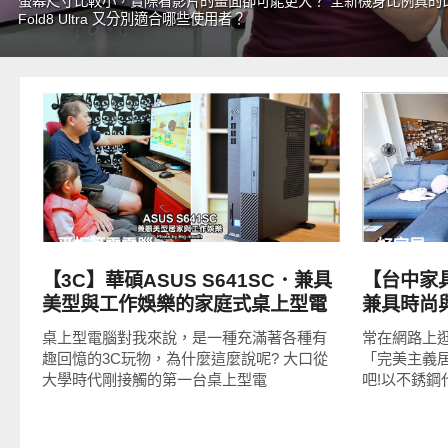
螢幕尺寸比較小，實際看影片的畫面卻可能更大？ 全新機身比例真的比傳
Fold8 Ultra 又分別適合哪些使用者？
READ
MORE
平板筆電電腦
好家居
【3C】華碩ASUS S641SC．兼具
【台中家
美型與工作娛樂的家庭式桌上型電
兼具時尚
腦 !
不貴的優
桌上型電腦對我來說，是一種充滿著各種有
常在網路上
趣回憶的3C玩物，為什麼這麼說呢? 大口從
「完美主義居家
大學時代剛接觸的第一台桌上型電
吧!以不銹鋼