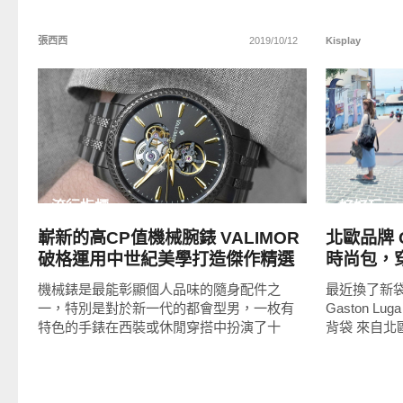
張西西
2019/10/12
Kisplay
READ
MORE
流行指標
好好玩
嶄新的高CP值機械腕錶 VALIMOR
北歐品牌 G
破格運用中世紀美學打造傑作精選
時尚包，
碼: nelly0
機械錶是最能彰顯個人品味的隨身配件之
最近換了新
一，特別是對於新一代的都會型男，一枚有
Gaston 
特色的手錶在西裝或休閒穿搭中扮演了十
背袋 來自北