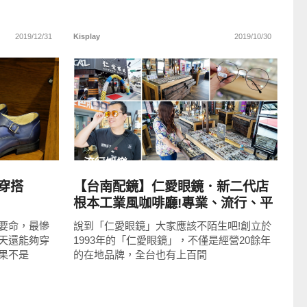
2019/12/31
Kisplay
2019/10/30
READ
MORE
流行娛樂
穿搭
【台南配鏡】仁愛眼鏡．新二代店
根本工業風咖啡廳!專業、流行、平
價，20分鐘取件的快時尚!
要命，最慘
說到「仁愛眼鏡」大家應該不陌生吧!創立於
天還能夠穿
1993年的「仁愛眼鏡」，不僅是經營20餘年
果不是
的在地品牌，全台也有上百間