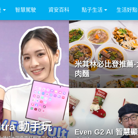
技
智慧駕駛
資安百科
點子生活
生活好點
米其林必比登推薦-
肉麵
Ultra 動手玩
Even G2 AI 智