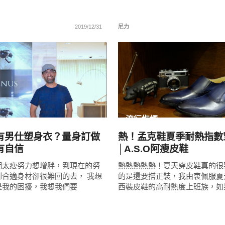
2019/12/31
尼力
READ
READ
MORE
MORE
流行指標
有男仕塑身衣？量身訂做
熱！孟克鞋夏季耐熱指數
有自信
│A.S.O阿瘦皮鞋
期太瘦努力想增胖，到現在的努
熱熱熱熱熱！夏天穿皮鞋真的很
到合適身材卻很難回的去， 我想
的是還要搭正裝，我由衷佩服夏
是我的困擾，我想我們要
西裝皮鞋的高耐熱度上班族，如