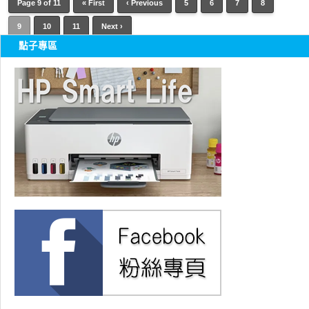
Page 9 of 11
« First
‹ Previous
5
6
7
8
9
10
11
Next ›
點子專區