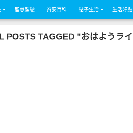
技
智慧駕駛
資安百科
點子生活
生活好點
L POSTS TAGGED "おはようラ