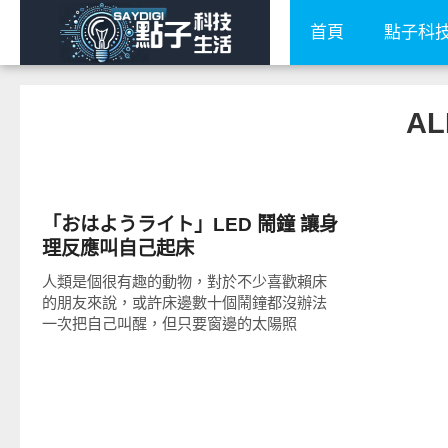
首頁
點子科
AL
周邊配件
「おはようライト」LED 鬧鐘 讓身
理反應叫自己起床
人類是個很有趣的動物，對於不少喜歡賴床
的朋友來說，或許床邊數十個鬧鐘都沒辦法
一次把自己叫醒，但只要窗邊的太陽照