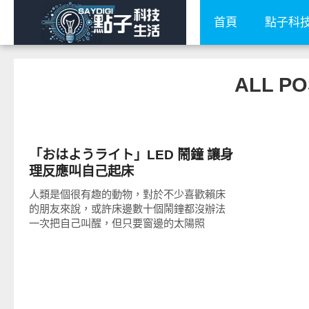
首頁
點子科
ALL P
周邊配件
「おはようライト」LED 鬧鐘 讓身
理反應叫自己起床
人類是個很有趣的動物，對於不少喜歡賴床
的朋友來說，或許床邊數十個鬧鐘都沒辦法
一次把自己叫醒，但只要窗邊的太陽照