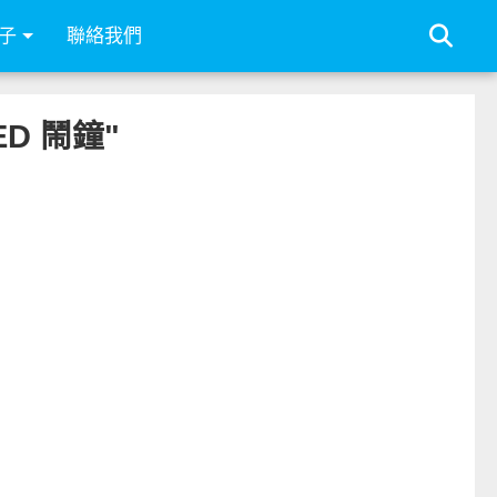
子
聯絡我們
ED 鬧鐘"