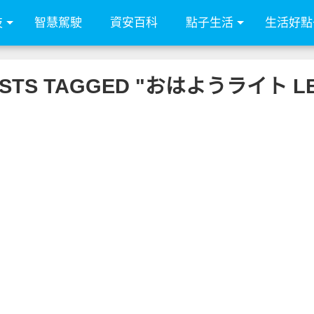
技
智慧駕駛
資安百科
點子生活
生活好點
OSTS TAGGED "おはようライト L