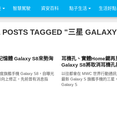
技
智慧駕駛
資安百科
點子生活
生活好點
 POSTS TAGGED "三星 GALAXY
智慧手機
憶體 Galaxy S8來勢洶
耳機孔、實體Home鍵再
Galaxy S8將取消耳機
Home鍵
年度旗艦手機 Galaxy S8，自曝光
以往都會在 MWC 世界行動通
斷向上修正，先前曾有消息指
最新 Galaxy S 旗艦手機的三
Galaxy S