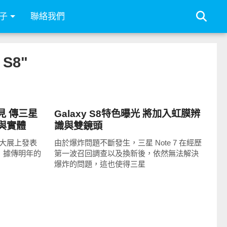
子
聯絡我們
 S8"
智慧手機
見 傳三星
Galaxy S8特色曝光 將加入虹膜辨
孔與實體
識與雙鏡頭
訊大展上發表
由於爆炸問題不斷發生，三星 Note 7 在經歷
星，據傳明年的
第一波召回調查以及換新後，依然無法解決
爆炸的問題，這也使得三星