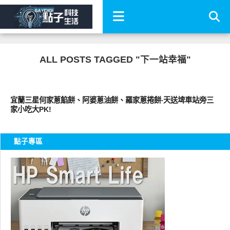
ALL POSTS TAGGED "下一站幸福"
好好吃
宜蘭三星何家蔥餡餅、阿婆蔥油餅、羅家蔥捲餅‧天送埤車站旁三
家小吃大PK!
點子專區