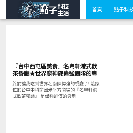
首頁
點子科
好好吃
『台中西屯區美食』名粵軒港式飲
茶餐廳★世界廚神陳偉強團隊的粵
菜餐廳/中科商圈米平方商場美食餐
終於讓我吃到世界名廚陳偉強的餐廳了!!這家
廳
位於台中中科商圈米平方商場的『名粵軒港
式飲茶餐廳』 是偉強師傅的最新