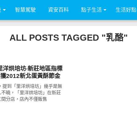
技
智慧駕駛
資安百科
點子生活
生活好點
ALL POSTS TAGGED "乳酪"
里洋烘培坊‧新莊地區指標
榮獲2012新北蛋黃酥節金
重乳酪蛋糕、堅果塔、帕
區，提到「里洋烘培坊」幾乎是無
蛋糕、奶酪推薦
人不曉，「里洋烘培坊」在新莊
三間分店，店內不僅販售