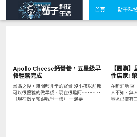
首頁
點子科
好好吃
好好吃
Apollo Cheese鈣營養，五星級早
【團購】
餐輕鬆完成
性店家! 
牌、經典
當媽之後，時間都非常的寶貴 沒小孩以前都
在新莊地 
瑪森乳酪
可以很優雅的做早餐，現在很難阿～～～～
人不知、無
（現在做早餐跟戰爭一樣） 一邊要
地區已擁有