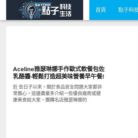
首頁
點子科
好好吃
Aceline雅瑟琳娜手作歐式軟餐包佐
乳酪醬‧輕鬆打造超美味營養早午餐!
近 些日子以來，關於食品安全問題大家都非
常擔心，這邊盡量多介紹一些優良廠商或健
康美食給大家，團購名店雅瑟琳娜的