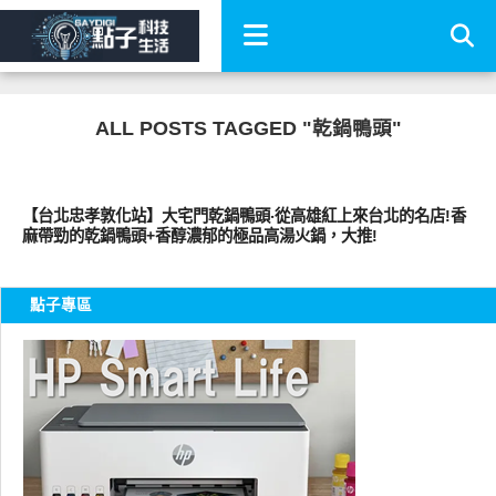
ALL POSTS TAGGED "乾鍋鴨頭"
好好吃
【台北忠孝敦化站】大宅門乾鍋鴨頭‧從高雄紅上來台北的名店!香
麻帶勁的乾鍋鴨頭+香醇濃郁的極品高湯火鍋，大推!
點子專區