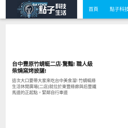
首頁
點子科
好好吃
台中豐原竹蜻蜓二店‧驚豔! 職人級
柴燒窯烤披薩!
這次大口要帶大家來吃台中美食溜! 竹蜻蜓綠
生活休閒廣場(二店)就位於東豐綠廊與后豐鐵
馬道的正起點，緊鄰自行車道