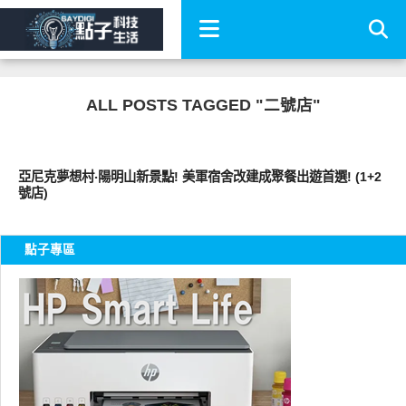
ALL POSTS TAGGED "二號店"
好好吃
亞尼克夢想村‧陽明山新景點! 美軍宿舍改建成聚餐出遊首選! (1+2
號店)
點子專區