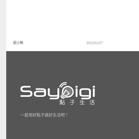
屁小熊
2013/11/27
一起用好點子過好生活吧！