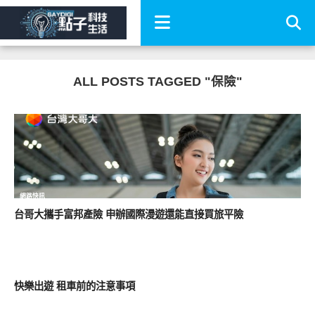
ALL POSTS TAGGED "保險"
網路快訊
台哥大攜手富邦產險 申辦國際漫遊還能直接買旅平險
智慧駕駛
快樂出遊 租車前的注意事項