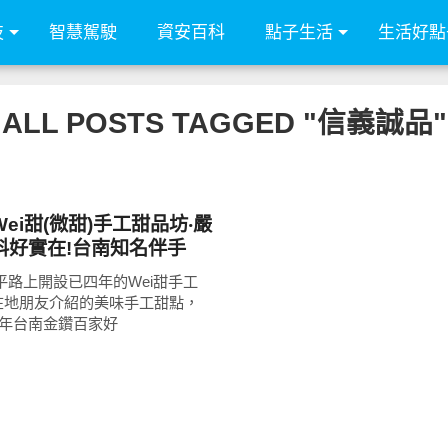
技
智慧駕駛
資安百科
點子生活
生活好點
ALL POSTS TAGGED "信義誠品"
ei甜(微甜)手工甜品坊‧嚴
料好實在!台南知名伴手
名店、台北信義誠品也買
平路上開設已四年的Wei甜手工
牌乳酪條、寒天夏威夷豆牛
在地朋友介紹的美味手工甜點，
后豆塔人氣超夯!
4年台南金鑽百家好