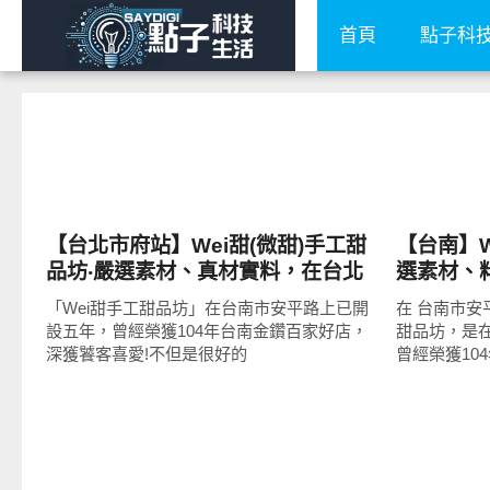
首頁
點子科
好好吃
好好玩
【台北市府站】Wei甜(微甜)手工甜
【台南】W
品坊‧嚴選素材、真材實料，在台北
選素材、
信義誠品B2也買得到!招牌乳酪條、
禮、網購
「Wei甜手工甜品坊」在台南市安平路上已開
在 台南市安
寒天夏威夷豆牛奶糖、皇后豆塔人
得到!招
設五年，曾經榮獲104年台南金鑽百家好店，
甜品坊，是
氣超夯!
奶糖、皇
深獲饕客喜愛!不但是很好的
曾經榮獲10