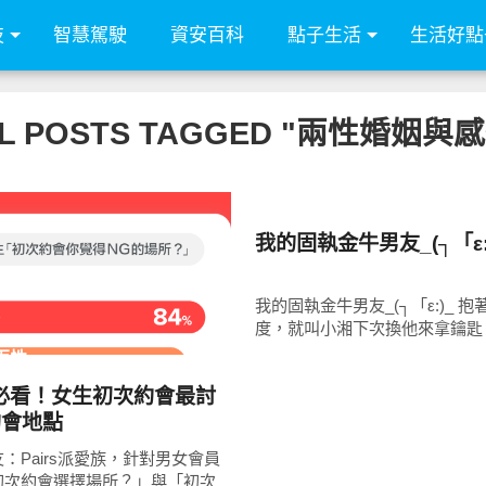
技
智慧駕駛
資安百科
點子生活
生活好點
L POSTS TAGGED "兩性婚姻與
親子家庭兩性
我的固執金牛男友_(┐「ε:
READ
MORE
我的固執金牛男友_(┐「ε:)_ 
度，就叫小湘下次換他來拿鑰匙 結果
兩性
必看！女生初次約會最討
約會地點
：Pairs派愛族，針對男女會員
初次約會選擇場所？」與「初次