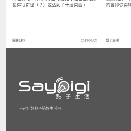
長得很奇怪（？）或沾到了什麼東西，
約會妳覺得
綜合口味
2019/01/02
點子生活
一起用好點子過好生活吧！