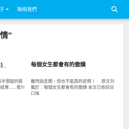
子
聯絡我們
感情"
親子家庭兩性
)_
每個女生都會有的傲嬌
抱著半懷疑的態
雖然說走開，但也不能真的走啊！ 原文刊
….. 乾!!!
載於：每個女生都會有的傲嬌 本文已依綜合
口味