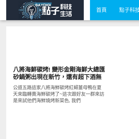
首頁
點子科
好好吃
八將海鮮碳烤! 變形金剛海鮮大總匯
砂鍋粥出現在新竹，還有超下酒無
骨串烤白帶魚
公道五路這家八將海鮮碳烤紅蟳薑母鴨在夏
天來臨轉賣海鮮碳烤了~這次跟好友一群來訪
是來試他們海鮮燒烤新菜色, 我們