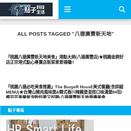
ALL POSTS TAGGED "八德廣豐新天地"
好好吃
『桃園八德廣豐新天地美食』港點大師(八德廣豐店)★桃園金牌好
店正宗港式點心專賣店新菜單登場囉!!
好好吃
『桃園八德必吃美食推薦』The BurgeR HousE美式餐廳(含詳細
MENU)★台灣山豬肉風味堡&韓式春川辣雞堡混搭口味漢堡94狂/
蝶豆花漸層氣泡飲好看又好喝/八德廣豐新天地周邊美食
點子專區