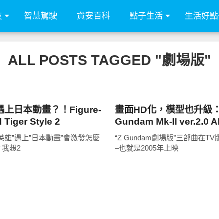
技
智慧駕駛
資安百科
點子生活
生活好點
ALL POSTS TAGGED "劇場版"
圖文觀點
上日本動畫？！Figure-
畫面HD化，模型也升級
d Tiger Style 2
Gundam Mk-II ver.2.0
color)
英雄”遇上”日本動畫”會激發怎麼
“Z Gundam劇場版”三部曲在T
我想2
–也就是2005年上映