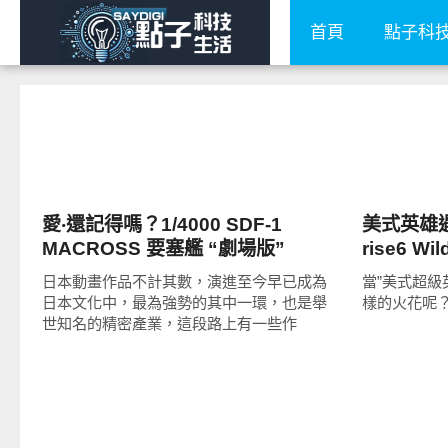
首頁
點子科
圖文觀點
圖文觀點
愛‧還記得嗎？1/4000 SDF-1
美式英雄遇
MACROSS 要塞艦 “劇場版”
rise6 Wil
日本動畫作品不計其數，演進至今早已成為
當”美式超級
日本文化中，最為強勢的其中一環，也是舉
樣的火花呢？
世知名的精密產業，這段路上有一些作