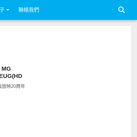
子
聯絡我們
：MG
 AEUG(HD
V版放映20周年