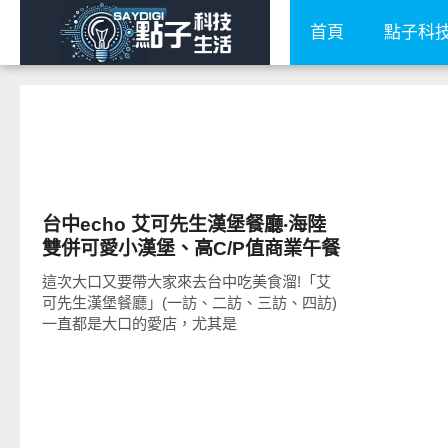
首頁
點子科
好好吃
台中echo 艾可先生漢堡餐廳‧海陸
雙併可愛小漢堡、高C/P值商業午餐
推薦!
這次大口又要帶大家來去台中吃美食溜!「艾
可先生漢堡餐廳」(一訪、二訪、三訪、四訪)
一直都是大口的愛店，尤其是