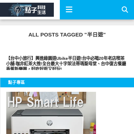
ALL POSTS TAGGED "半日遊"
好好吃
【台中小旅行】興進綠園道Ubike半日遊!台中必喝20年老店喫茶
小舖‧咖非紅茶大推!全台最大十字架法蒂瑪聖母堂、台中復古餐廳
香蕉新樂園，好吃好逛又好玩!
點子專區