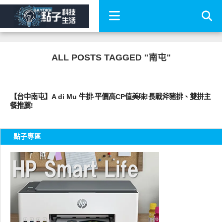
ALL POSTS TAGGED "南屯"
好好吃
【台中南屯】A di Mu 牛排‧平價高CP值美味!長戰斧豬排、雙拼主
餐推薦!
點子專區