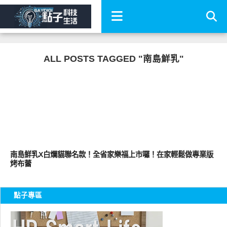
ALL POSTS TAGGED "南島鮮乳"
其他
南島鮮乳X白爛貓聯名款！全省家樂福上市囉！在家輕鬆做專業版
烤布蕾
點子專區