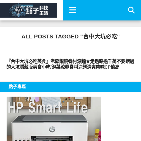
ALL POSTS TAGGED "台中大坑必吃"
好好吃
『台中大坑必吃美食』老郭餛飩眷村涼麵★走過路過千萬不要錯過
的大坑隱藏版美食小吃/泡菜涼麵眷村涼麵清爽夠味CP值高
點子專區