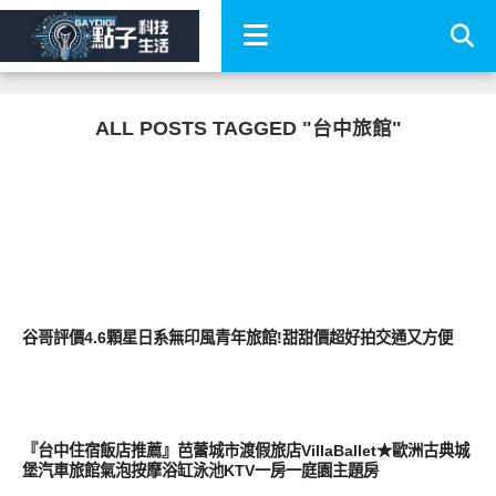
ALL POSTS TAGGED "台中旅館"
其他
谷哥評價4.6顆星日系無印風青年旅館!甜甜價超好拍交通又方便
好好玩
『台中住宿飯店推薦』芭蕾城市渡假旅店VillaBallet★歐洲古典城
堡汽車旅館氣泡按摩浴缸泳池KTV一房一庭園主題房