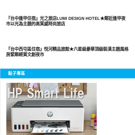
好好玩
『台中逢甲住宿』光之旅店LUMI DESIGN HOTEL★鄰近逢甲夜
市以光為主題的高質感時尚旅店
好旅行
『台中西屯區住宿』悅河精品旅館★六星級豪華頂級裝潢主題風格
房緊鄰經貿文創夜市
點子專區