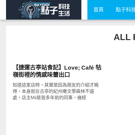
首頁
點子科
ALL
好好吃
【捷運古亭站食記】Love; Café 牯
嶺街裡的情感味蕾出口
知道這家店時，其實是因為朋友的介紹才曉
得，本身就在古亭的紀州庵文學森林不遠
處。店主Mii是我多年前的同事，幾經