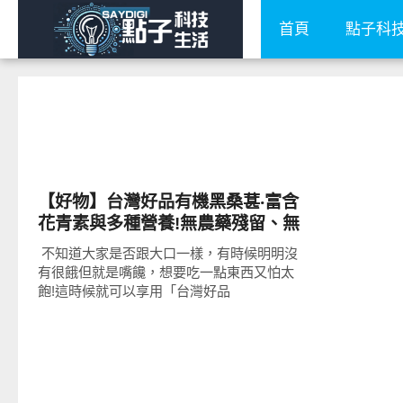
首頁
點子科
好好吃
【好物】台灣好品有機黑桑葚‧富含
花青素與多種營養!無農藥殘留、無
添加人工香料與防腐劑!吃法多元、
​ 不知道大家是否跟大口一樣，有時候明明沒
送禮自用兩相宜!
有很餓但就是嘴饞，想要吃一點東西又怕太
飽!這時候就可以享用「台灣好品