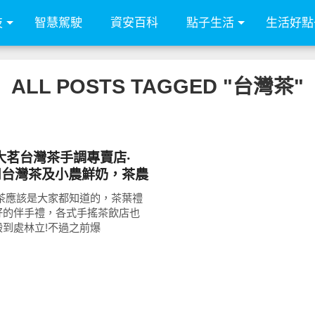
技
智慧駕駛
資安百科
點子生活
生活好點
ALL POSTS TAGGED "台灣茶"
大茗台灣茶手調專賣店‧
採用台灣茶及小農鮮奶，茶農
新品牌!鮮芋奶茶、鮮草嫩
喝茶應該是大家都知道的，茶葉禮
好的伴手禮，各式手搖茶飲店也
般到處林立!不過之前爆