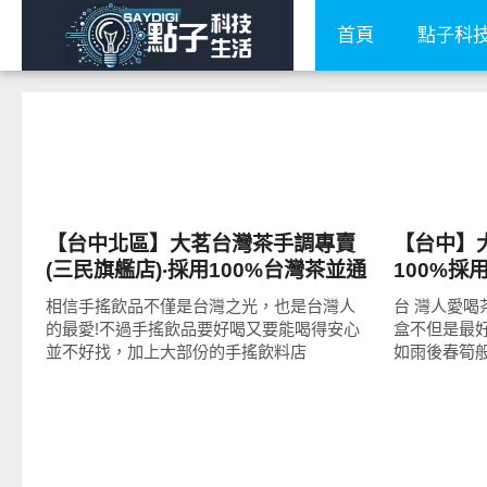
首頁
點子科
好好吃
好好吃
【台中北區】大茗台灣茶手調專賣
【台中】
(三民旗艦店)‧採用100%台灣茶並通
100%
過SGS檢驗合格!冰滴烏龍、黑糖珍
自創茶飲
相信手搖飲品不僅是台灣之光，也是台灣人
台 灣人愛
珠、翡翠葡萄柚、蘋果青茶推薦!
奶大推薦!
的最愛!不過手搖飲品要好喝又要能喝得安心
盒不但是最
並不好找，加上大部份的手搖飲料店
如雨後春筍