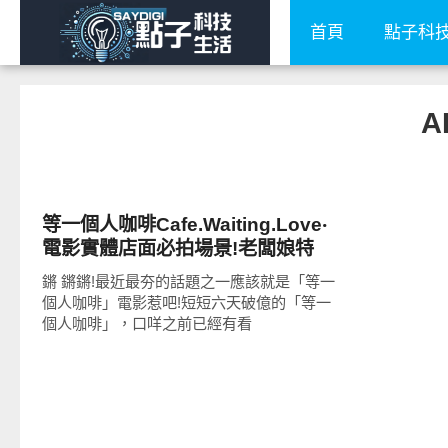
首頁
點子科
A
好好吃
等一個人咖啡Cafe.Waiting.Love‧
電影實體店面必拍場景!老闆娘特
調、告白需要勇氣早午餐!
鏘 鏘鏘!最近最夯的話題之一應該就是「等一
個人咖啡」電影惹吧!短短六天破億的「等一
個人咖啡」，口咩之前已經有看