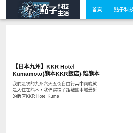
首頁
點子科
好旅行
【日本九州】KKR Hotel
Kumamoto(熊本KKR飯店)‧離熊本
城最近的住宿!步行2分鐘可到熊本
我們這次的九州六天五夜自由行其中兩晚就
城、上下通購物街&城采苑只要10
是入住在熊本，我們選擇了距離熊本城最近
分鐘!
的飯店KKR Hotel Kuma