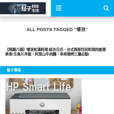
ALL POSTS TAGGED "嗄浪"
好好吃
【桃園八德】嗄浪和漢料理‧結合日式、台式與原住民料理的創意
美食!生魚片丼飯、阿里山牛肉麵、串串燒烤三層必點!
點子專區