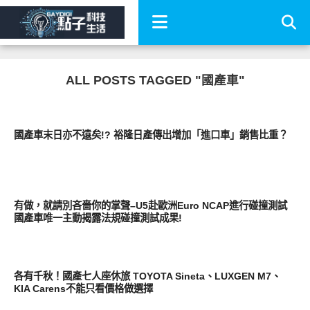
ALL POSTS TAGGED "國產車"
智慧駕駛
國產車末日亦不遠矣!? 裕隆日產傳出增加「進口車」銷售比重？
其他
有做，就請別吝嗇你的掌聲–U5赴歐洲Euro NCAP進行碰撞測試
國產車唯一主動揭露法規碰撞測試成果!
智慧駕駛
各有千秋！國產七人座休旅 TOYOTA Sineta、LUXGEN M7、
KIA Carens不能只看價格做選擇