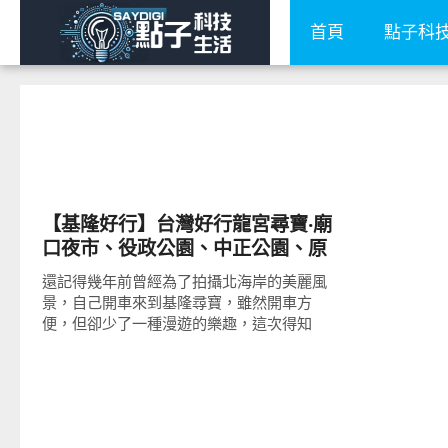
首頁
點子科
好好玩
【基隆好行】台灣好行龍宮尋寶‧廟
口夜市、役政公園、中正公園、原
住民文化會館、和平島公園、漁貨
還記得幾年前曾經為了拍攝北海岸的美麗風
直銷中心(碧砂休閒港區)、國立海洋
景，自己開車來到基隆尋寶，雖然開車方
科技博物館、深澳漁港、瑞芳火車
便，但卻少了一種漫遊的樂趣，這次得知
站