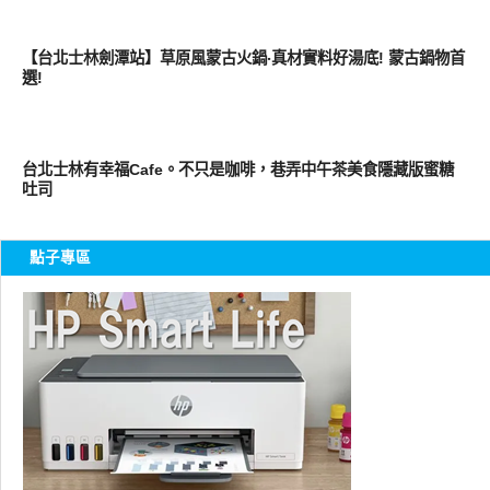
好好吃
【台北士林劍潭站】草原風蒙古火鍋‧真材實料好湯底! 蒙古鍋物首
選!
好好吃
台北士林有幸福Cafe。不只是咖啡，巷弄中午茶美食隱藏版蜜糖
吐司
點子專區