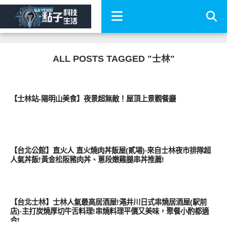
ALL POSTS TAGGED "士林"
好好吃
【士林站-陽明山美食】夜景超無敵！屋頂上景觀餐廳
好好吃
【台北公館】直火人 直火燒肉丼飯屋(貳場)‧來自士林夜市排隊超
人氣丼飯!黃金松阪豬肉丼、蔥段嫩雞腿串丼推薦!
好好吃
【台北士林】士林人氣最高居酒屋!澠井川日式串燒居酒屋(駅前
店)‧主打炭燒厚切牛舌料理!串燒料理平價又美味，聚餐小酌都適
合!