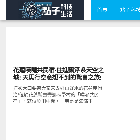
首頁
點子科
好好玩
花蓮噗嚨共民宿‧住進飄浮系天空之
城! 天馬行空意想不到的驚喜之旅!
這次大口要帶大家來去好山好水的花蓮度假
溜!位於花蓮縣壽豐鄉志學村的「噗嚨共民
宿」，就位於田中間，一旁盡是滿滿玉