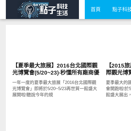
首頁
點子科
好好玩
好好玩
【夏季最大旅展】2016台北國際觀
【2015
光博覽會(5/20~23)‧秒懂所有廠商優
際觀光博
惠+攻略懶人包整理+提供word檔下
略地圖+
一年一度的夏季最大旅展「2016台北國際觀
夏季最大的國
載
光博覽會」即將於5/20~5/23再世貿一館盛大
會開跑啦!於5/
展開啦!聽說今年的規
館盛大展出