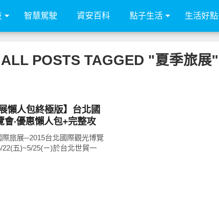
技
智慧駕駛
資安百科
點子生活
生活好點
ALL POSTS TAGGED "夏季旅展"
旅展懶人包終極版】台北國
覽會‧優惠懶人包+完整攻
餐券優惠
際旅展─2015台北國際觀光博覽
22(五)~5/25(ㄧ)於台北世貿一
，