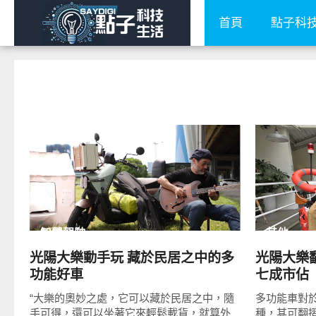
首頁
點子科
READ
MORE
智慧駕駛
其他
光陽大樂動手玩 藏於民居之中的多
光陽大樂
功能好車
七成市佔
“大樂的奧妙之處，它可以藏於民居之中，隨
多功能車對
手可得，還可以坐著它來輕鬆載貨，就算外
種，其可翻