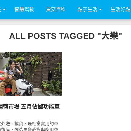
技
智慧駕駛
資安百科
點子生活
生活好點
ALL POSTS TAGGED "大樂"
READ
MORE
翻轉市場 五月佔據功能車
於外送、載貨，是相當實用的車
摺後座，創造更多載貨與應用空