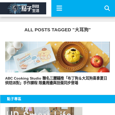
ALL POSTS TAGGED "大耳狗"
好烹飪
ABC Cooking Studio 聯名三麗鷗推「布丁狗＆大耳狗喜拿夏日
烘焙派對」手作課程 限量周邊與扭蛋同步登場
點子專區