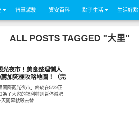
技
智慧駕駛
資安百科
點子生活
生活好點
ALL POSTS TAGGED "大里"
觀光夜市！美食整理懶人
家推薦加究極攻略地圖！（完
、公車路線圖）
里國際觀光夜市」終於在5/29正
大口為了大家的福利特別暫停減肥
一天開幕就殺去替