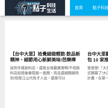
首頁
點子科
好好吃
好好吃
【台中大里】拾覺細做輕飲‧飲品新
台中大里
精神、細節用心新鮮美味!芭樂檸
包 10 
檬、鮮葡萄柚綠茶、抹茶拿鐵、鐵
整停車場
說到手搖飲料店，還是台灣最厲害啊!不但飲
登登登!「大
觀音奶茶推薦!
料店如雨後春筍般一直開，而且還越開越特
式開幕了!
別!但是江山代有才人出，還是可以
計畫，在第