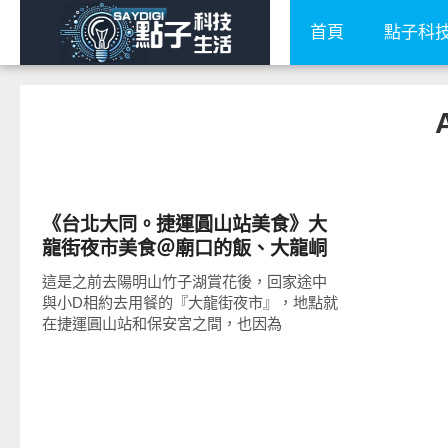
首頁
點子科
好好吃
《台北大同。捷運圓山站美食》大
龍街夜市美食＠廟口的飯、大龍峒
甘蔗汁、大雄香雞翅
這是之前去陽明山竹子湖賞花後，回家途中
與小D相約去用餐的『大龍街夜市』，地點就
在捷運圓山站和保安宮之間，也因為