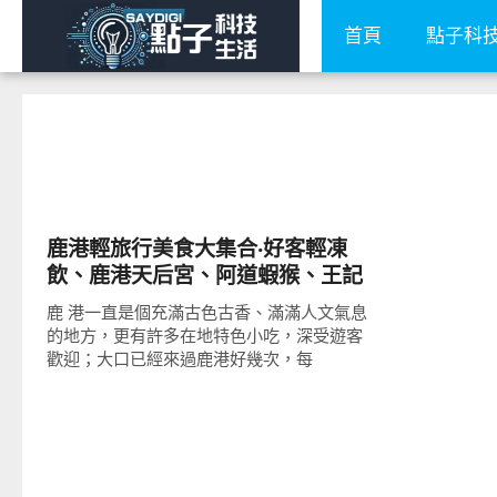
首頁
點子科
好好吃
鹿港輕旅行美食大集合‧好客輕凍
飲、鹿港天后宮、阿道蝦猴、王記
芋丸、牛舌餅、九曲巷、怡古齋麵
鹿 港一直是個充滿古色古香、滿滿人文氣息
茶冰、半邊井、老龍師肉包
的地方，更有許多在地特色小吃，深受遊客
歡迎；大口已經來過鹿港好幾次，每