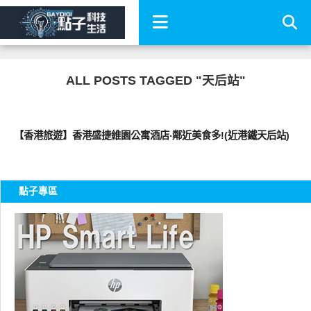
ALL POSTS TAGGED "天后站"
好旅行
【香港旅遊】香港盛捷維園公寓酒店‧鄰近美食多!(近港鐵天后站)
點子專區