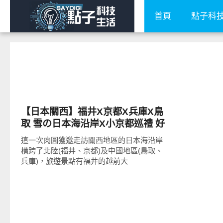
首頁
點子科
好好吃
【日本關西】福井X京都X兵庫X鳥
取 雪の日本海沿岸X小京都巡禮 好
吃、好玩景點大公開!
這一次肉圓獲邀走訪關西地區的日本海沿岸
橫跨了北陸(福井、京都)及中國地區(鳥取、
兵庫)，旅遊景點有福井的越前大