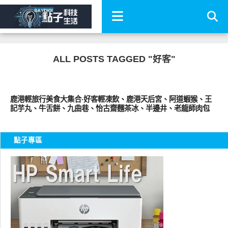
ALL POSTS TAGGED "好客"
好好吃
鹿港輕旅行美食大集合‧好客輕凍飲、鹿港天后宮、阿道蝦猴、王
記芋丸、牛舌餅、九曲巷、怡古齋麵茶冰、半邊井、老龍師肉包
點子專區