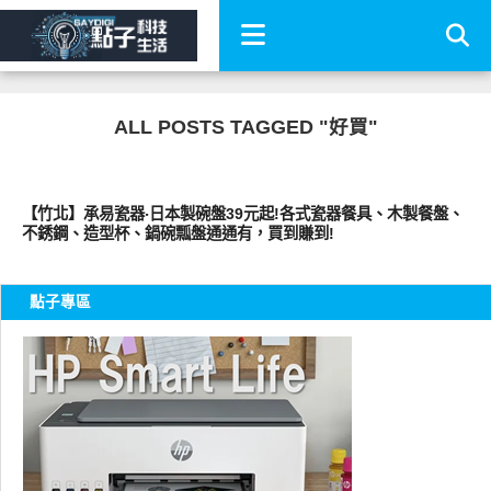
ALL POSTS TAGGED "好買"
好家居
【竹北】承易瓷器‧日本製碗盤39元起!各式瓷器餐具、木製餐盤、
不銹鋼、造型杯、鍋碗瓢盤通通有，買到賺到!
點子專區