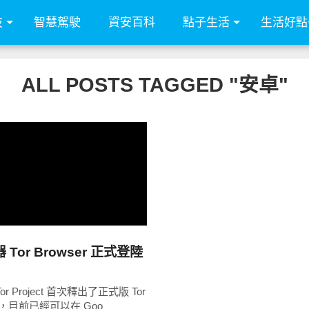
技
智慧駕駛
資安百科
點子生活
生活好點
ALL POSTS TAGGED "安卓"
READ
MORE
Tor Browser 正式登陸
r Project 首次釋出了正式版 Tor
8.5 ，目前已經可以在 Goo