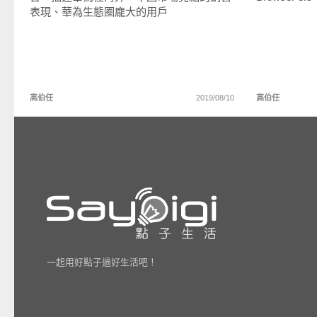
表現、華為生態圈龐大的用戶
高伯任
2019/08/10
高伯任
一起用好點子過好生活吧！