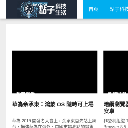
首頁
點子科
READ
MORE
軟體遊戲
軟體遊戲
華為余承東：鴻蒙 OS 隨時可上場
暗網瀏覽器 
安卓
華為 2019 開發者大會上，余承東首先站上舞
非營利組織 To
台，描述華為在海外、中國市場亮點的銷售
Browser 