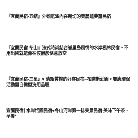
好旅行
『宜蘭民宿‧五結』外觀氣派內在親切的美麗蓮夢露民宿
好旅行
『宜蘭民宿‧冬山』法式時尚結合峇里島風情的水岸楓林民宿。不
用出國就能像在渡假般愜意放空
好旅行
『宜蘭民宿‧三星』♥ 清新質樸的好客民宿–布諾斯莊園。響應環保
活動需自備盥洗用品喔
好旅行
宜蘭民宿│水岸恬園民宿♥冬山河岸第一排美景民宿‧美味下午茶、
早餐*
好旅行