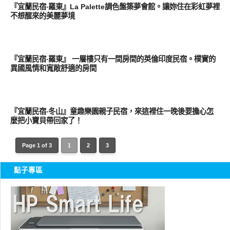
『宜蘭民宿‧羅東』La Palette調色盤築夢會館。讓妳住在彩虹夢裡
不想醒來的美麗夢境
好旅行
『宜蘭民宿‧羅東』 一層樓只有一間房間的英倫印度民宿。樸實的
異國風情和寬敞舒適的房間
好旅行
『宜蘭民宿‧冬山』童趣樂園親子民宿，來這裡住一晚後要擔心怎
麼把小寶貝帶回家了！
Page 1 of 3
1
2
3
點子專區