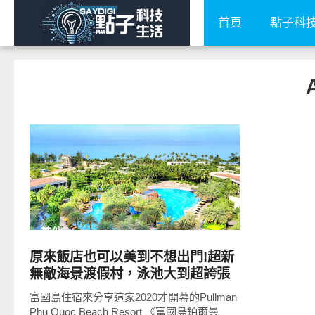
首頁
點子科
READ
MORE
其他
原來飯店也可以美到不想出門!超新
無敵海景渡假村，泳池大到超誇張
富國島住宿來分享這家2020才開幕的Pullman
Phu Quoc Beach Resort 《富國島鉑爾曼