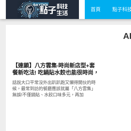
首頁
點子科
A
好好吃
【連鎖】八方雲集‧時尚新店型+套
餐新吃法! 吃鍋貼水餃也能很時尚，
八方雲集寒天薏仁豆漿／寒天真傳
話說大口平常沒外出趴趴跑又懶得開伙的時
紅茶新品上市推薦!
候，最常到訪的餐廳應該就屬「八方雲集」
無誤!不僅鍋貼、水餃口味多元，再加