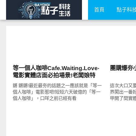
首頁
點子科
好好吃
好好吃
等一個人咖啡Cafe.Waiting.Love‧
團購爆夯
電影實體店面必拍場景!老闆娘特
調、告白需要勇氣早午餐!
鏘 鏘鏘!最近最夯的話題之一應該就是「等一
這次大口又要
個人咖啡」電影惹吧!短短六天破億的「等一
界闖出一番
個人咖啡」，口咩之前已經有看
甲開了間實